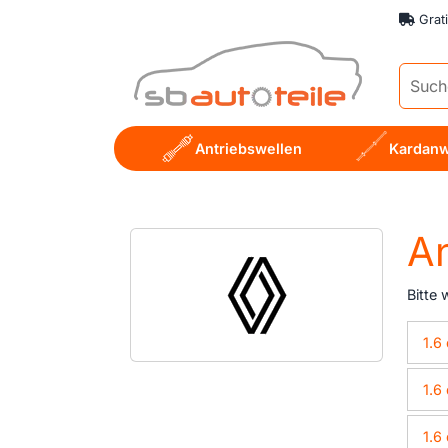
Grat
Antriebswellen
Kardanw
Bitte 
1.6
1.6
1.6