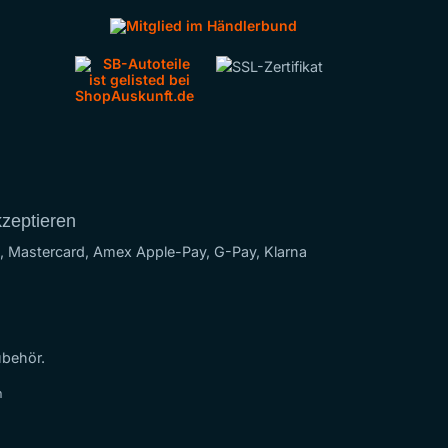
kzeptieren
ubehör.
n